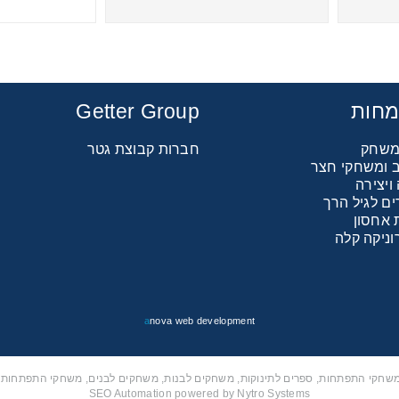
ספיידי משאית מסתובבת + חצים
מחות
Getter Group
 משחק
חברות קבוצת גטר
כב ומשחקי חצר
יצירה
ם לגיל הרך
 אחסון
וניקה קלה
a
nova web development
 משחקי התפתחות, ספרים לתינוקות, משחקים לבנות, משחקים לבנים, משחקי התפתחות ל
SEO Automation powered by Nytro Systems