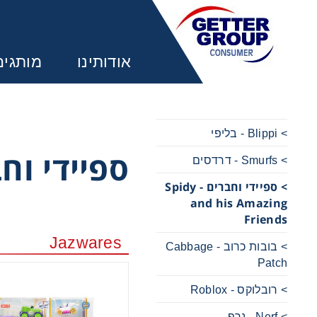
אודותינו
מותגים
> Blippi - בליפי
ספיידי וחברים - ing Friends
> Smurfs - דרדסים
מע
> ספיידי וחברים - Spidy
and his Amazing
משחקים ל
Friends
Jazwares
> בובות כרוב - Cabbage
משחקים ל
Patch
> רובלוקס - Roblox
משחקים ל
> Nerf - נרף