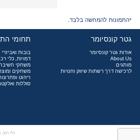
*התמונות להמחשה בלבד.
גטר קונסיומר
תחומי הת
אודות גטר קונסיומר
בובות ואביזרי
About Us
דמויות, כלי ר
מותגים
משחקי חשיבה ו
לרכישה דרך רשתות שיווק וחנויות
משחקים ומוצרי
ריהוט ופתרונות
סוללות ואלקטר
כלי רכב,