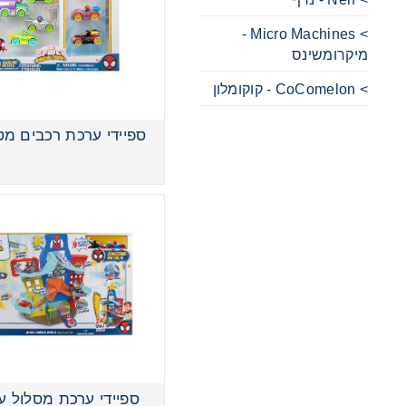
> Micro Machines -
מכוניות 
מיקרומשינס
> CoComelon - קוקומלון
משחקי ק
ספיידי ערכת רכבים מט
ריהוט ליל