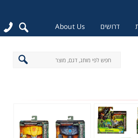
ת
דרושים
About Us
: