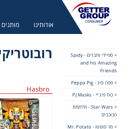
אודותינו
מותגים
רובוטריקים - rmers
> ספיידי וחברים - Spidy
and his Amazing
מע
Friends
> פפה פיג - Peppa Pig
משחקים ל
Hasbro
> כוח פיג'יי - PJ Masks
משחקים ל
> Star Wars - מלחמת
הכוכבים
משחקים ל
> מר פוטטו - Mr. Potato