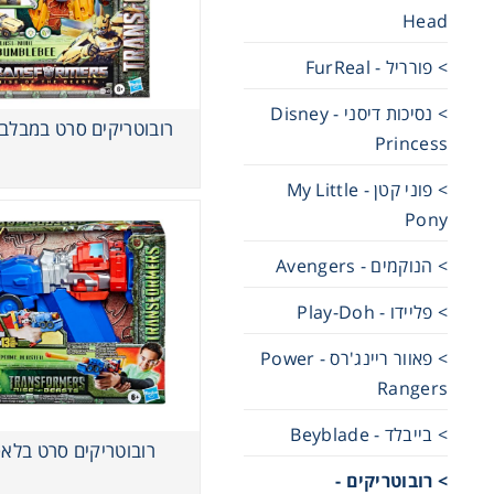
Head
מכוניות 
> פורריל - FurReal
> נסיכות דיסני - Disney
משחקי ק
רובוטריקים סרט במבלבי
Princess
> פוני קטן - My Little
ריהוט ליל
Pony
> הנוקמים - Avengers
> פליידו - Play-Doh
> פאוור ריינג'רס - Power
Rangers
> בייבלד - Beyblade
רובוטריקים סרט בלא
> רובוטריקים -