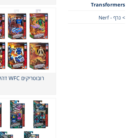
Transformers
> נרף - Nerf
רובוטריקים WFC דהלוקס