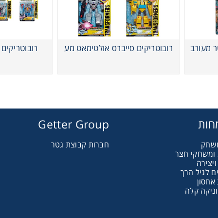
ר מעורב
רובוטריקים סייברס אולטימאט מע
רובוטריקים 
חות
Getter Group
משחק
חברות קבוצת גטר
ב ומשחקי חצר
יצירה
רובוטריקים סרט רובוטריק מעורב
ם לגיל הרך
 אחסון
ניקה קלה