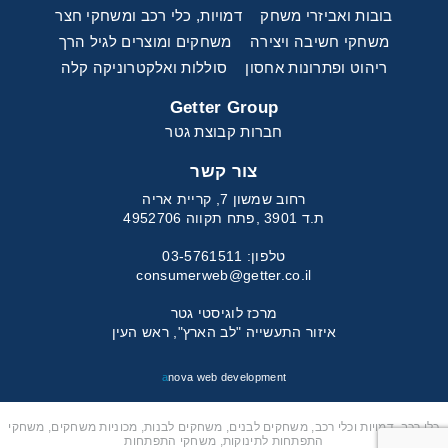
בובות ואביזרי משחק
דמויות, כלי רכב ומשחקי חצר
משחקי חשיבה ויצירה
משחקים ומוצרים לגיל הרך
ריהוט ופתרונות אחסון
סוללות ואלקטרוניקה קלה
Getter Group
חברות קבוצת גטר
צור קשר
רחוב שמשון 7, קריית אריה
ת.ד 3901 ,פתח תקווה 4952706
טלפון: 03-5761511
consumerweb@getter.co.il
מרכז לוגיסטי גטר
איזור התעשייה "לב הארץ", ראש העין
a
nova web development
כלי רכב, דמויות וכלי רכב, משחקים לבנים, משחקים לבנות, מכוניות משחקים, משחקי
התפתחות לתינוקות, משחקי התפתחות