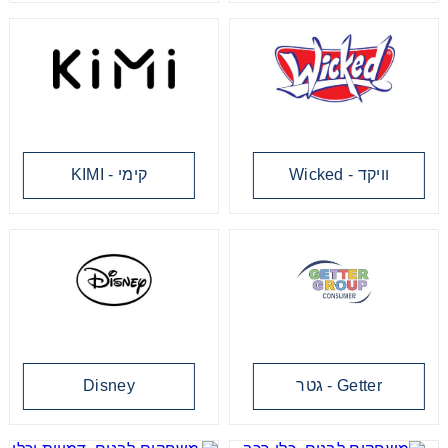
מכוניות משחק
משחקי קופסא
ריהוט לילדים
וויקד - Wicked
קימי - KIMI
קורקינט מיני מאוס קשת
קורקינט ספיידי
Getter - גטר
Disney