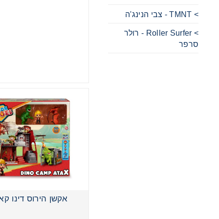
> TMNT - צבי הנינג'ה
מכוניות
> Roller Surfer - רולר
סרפר
משחקי ק
ריהוט לי
אקשן הירוס דינו ק