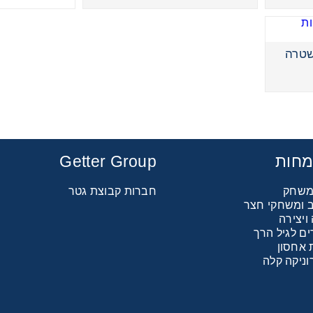
שטרה
אקשן הירוס סט משטרה
מחות
Getter Group
 משחק
חברות קבוצת גטר
כב ומשחקי חצר
יצירה
ם לגיל הרך
 אחסון
וניקה קלה