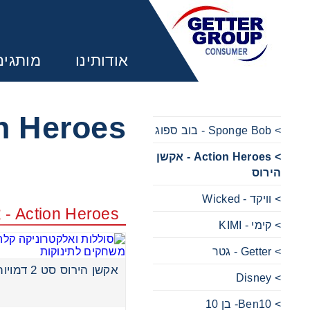
אודותינו
מותגים
Action Heroes - 
> Sponge Bob - בוב ספוג
> Action Heroes - אקשן
מע
הירוס
> וויקד - Wicked
משחקים 
Action Heroes - אקשן הירוס
> קימי - KIMI
משחקים 
> Getter - גטר
אקשן הירוס סט 2 דמויות מעורב
> Disney
משחקים 
> Ben10- בן 10