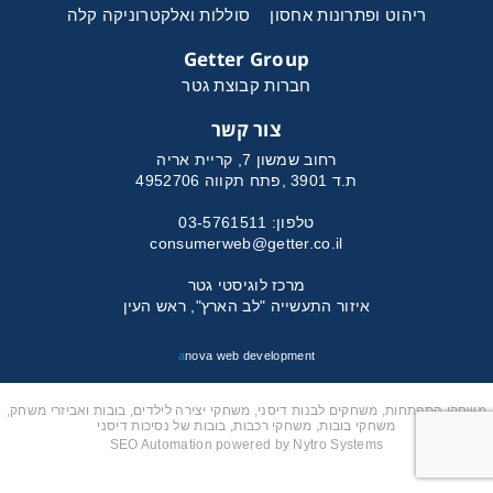
ריהוט ופתרונות אחסון
סוללות ואלקטרוניקה קלה
Getter Group
חברות קבוצת גטר
צור קשר
רחוב שמשון 7, קריית אריה
ת.ד 3901 ,פתח תקווה 4952706
טלפון: 03-5761511
consumerweb@getter.co.il
מרכז לוגיסטי גטר
איזור התעשייה "לב הארץ", ראש העין
a
nova web development
משחקי התפתחות, משחקים לבנות דיסני, משחקי יצירה לילדים, בובות ואביזרי משחק,
משחקי בובות, משחקי רכבות, בובות של נסיכות דיסני
SEO Automation powered by Nytro Systems