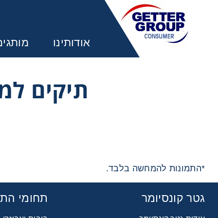
אודותינו
מותגים
תיקים למ
מע
משחקים ל
*התמונות להמחשה בלבד.
משחקים ל
גטר קונסיומר
תחומי הת
משחקים ל