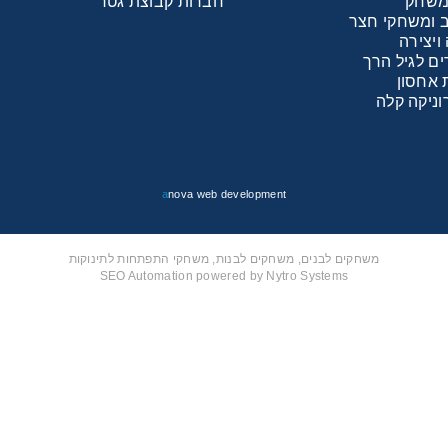
 משחק
חברות קבוצת גטר
כב ומשחקי חצר
יצירה
משחק
ם לגיל הרך
 אחסון
וניקה קלה
ופסא
דים
a
nova web development
משחקים לבנים, משחקים לבנות, משחקי התפתחות לתינוקות
SEO Automation powered by Nytro Systems