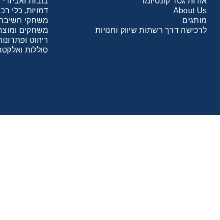
אודות גטר קונסיומר
בובות ואביזרי
About Us
דמויות, כלי ר
מותגים
משחקי חשיבה ו
מכוניות 
לרכישה דרך רשתות שיווק וחנויות
משחקים ומוצרי
ריהוט ופתרונות
סוללות ואלקטר
משחקי ק
ריהוט ליל