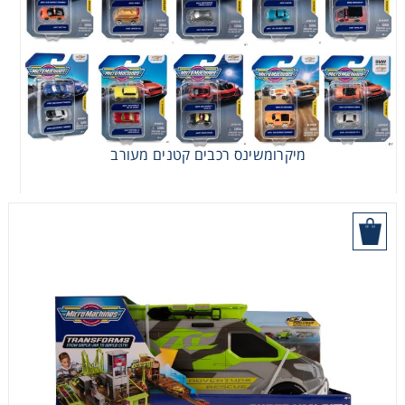
מכוניות משחק
משחקי קופסא
ריהוט לילדים
מיקרומשינס רכבים קטנים מעורב
היכן לקנות