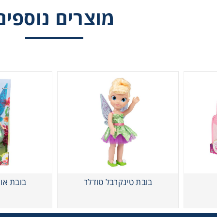
מוצרים נוספים
וויש דליה בובה גדולה
בובת טינקרבל טודלר
בובת או