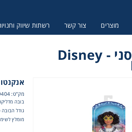
מוצרים
צור קשר
רשתות שיווק וחנויו
נסיכות דיסני - Disney
Error:
Contact form not found.
ונין לקבל הצעת מחיר או מידע עבור
אנקנטו 
בנות
מק"ט: YDDEN219404
בובה מדליקה
בנים
גודל הבובה כ- 27 
מומלץ לשימוש
התפתחות תינוקות