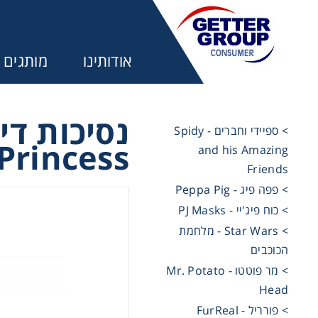
אודותינו
מותגים
> ספיידי וחברים - Spidy
Princess
and his Amazing
מע
Friends
> פפה פיג - Peppa Pig
משחקים ל
> כוח פיג'יי - PJ Masks
> Star Wars - מלחמת
הכוכבים
משחקים ל
> מר פוטטו - Mr. Potato
Head
משחקים ל
> פורריל - FurReal