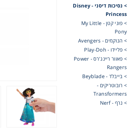
> נסיכות דיסני - Disney
Princess
מכוניות 
> פוני קטן - My Little
Pony
משחקי ק
> הנוקמים - Avengers
> פליידו - Play-Doh
ריהוט ליל
> פאוור ריינג'רס - Power
Rangers
> בייבלד - Beyblade
> רובוטריקים -
Transformers
> נרף - Nerf