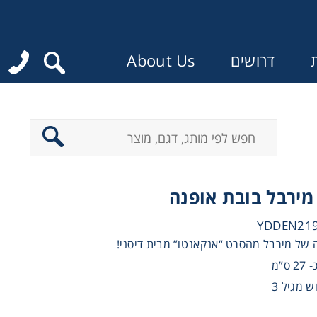
ת
דרושים
About Us
:
מירבל בובת אופנה
 של מירבל מהסרט “אנקאנטו” מבית דיסני!
ס”מ
 מגיל 3