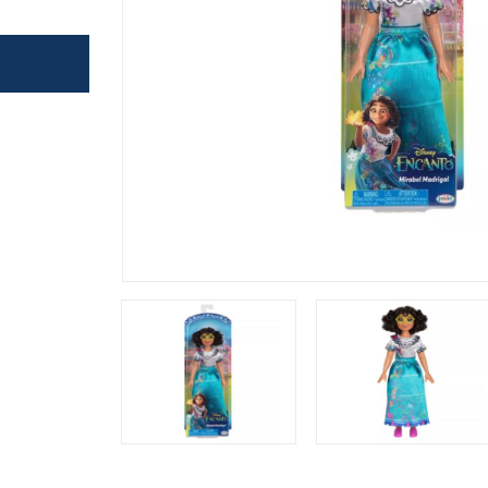
משחק
ופסא
דים