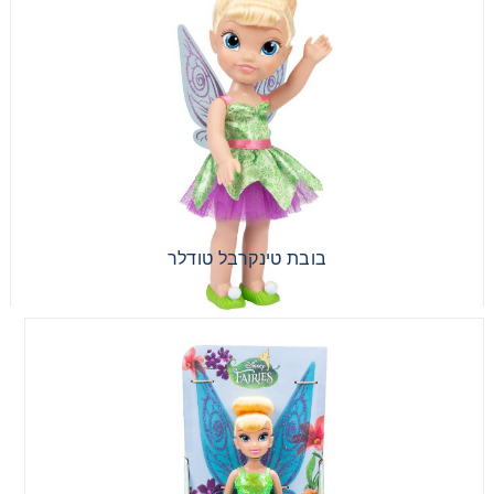
וויש סט אשה ודליה גדולות
בובת טינקרבל טודלר