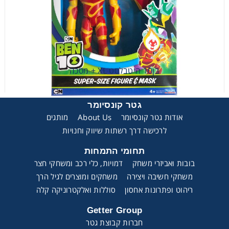
בן10 היטבלסט XL + מסכה
גטר קונסיומר
אודות גטר קונסיומר
About Us
מותגים
לרכישה דרך רשתות שיווק וחנויות
בן10 היטבלסט XL + מסכה
תחומי התמחות
בובות ואביזרי משחק
דמויות, כלי רכב ומשחקי חצר
משחקי חשיבה ויצירה
משחקים ומוצרים לגיל הרך
ריהוט ופתרונות אחסון
סוללות ואלקטרוניקה קלה
Getter Group
חברות קבוצת גטר