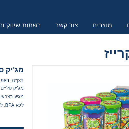
מוצרים
צור קשר
רשתות שיווק וחנ
Error:
Contact form not found.
ונין לקבל הצעת מחיר או מידע עבור
מג'יק ס
מק"ט: YAGC21989
לבנות
מג’יק סליים
מגיע בצבעים 
לבנים
ללא BPA, ללא גלוטן
להתפתחות תינוקות