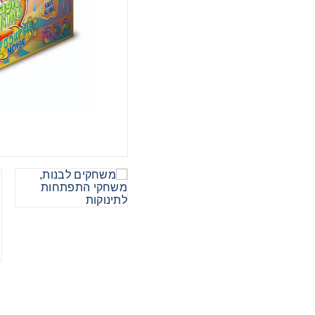
מכוניות
משחקי ק
ריהוט לי