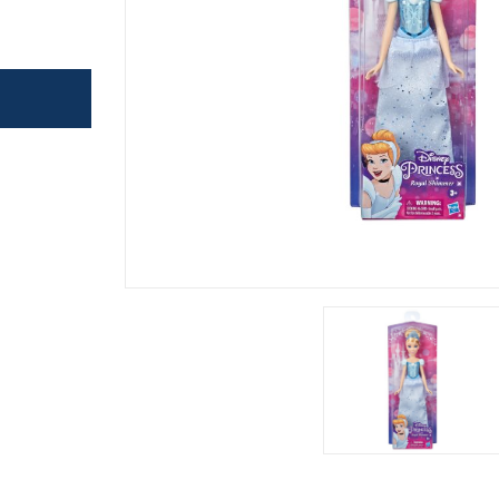
משחק
ופסא
דים