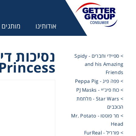
אודותינו
מותגים
> ספיידי וחברים - Spidy
Princess
and his Amazing
מע
Friends
> פפה פיג - Peppa Pig
משחקים ל
> כוח פיג'יי - PJ Masks
> Star Wars - מלחמת
הכוכבים
משחקים ל
> מר פוטטו - Mr. Potato
Head
משחקים ל
> פורריל - FurReal