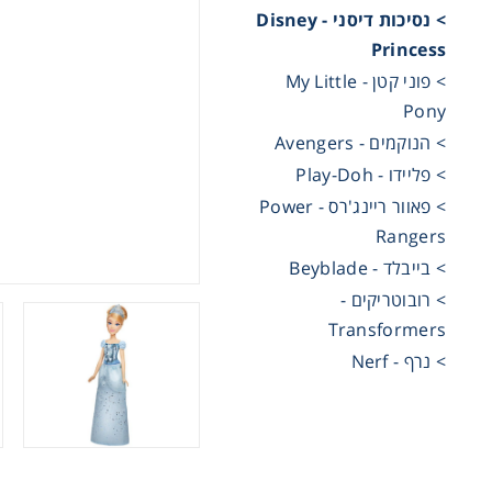
> נסיכות דיסני - Disney
Princess
מכוניות 
> פוני קטן - My Little
Pony
משחקי ק
> הנוקמים - Avengers
> פליידו - Play-Doh
ריהוט ליל
> פאוור ריינג'רס - Power
Rangers
> בייבלד - Beyblade
> רובוטריקים -
Transformers
> נרף - Nerf