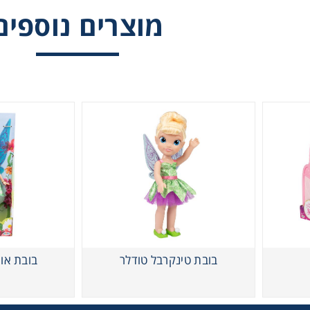
מוצרים נוספים
וויש דליה בובה גדולה
בובת טינקרבל טודלר
בובת או