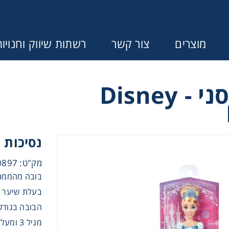
מוצרים
צור קשר
רשתות שיווק וחנויו
נסיכות דיסני - Disney
Error:
Contact form not found.
ונין לקבל הצעת מחיר או מידע עבור
נסיכות 
בנות
מק"ט: HDPF0897
בובה מהממת 
בנים
בעלת שיער מ
הבובה בגודל כ-25 
התפתחות תינוקות
מגיל 3 ומעלה