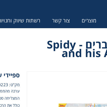
מוצרים
צור קשר
רשתות שיווק וחנויו
ספיידי וחברים - Spidy
Error:
Contact form not found.
and his
ונין לקבל הצעת מחיר או מידע עבור
בנות
ספיידי 
מק"ט: JSPSNF0223
בנים
המצליחה ספי
התפתחות תינוקות
כולל את הרכב