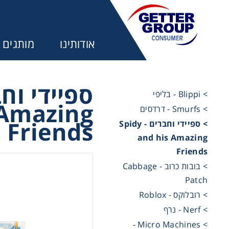
אודותינו
מותגים
> Blippi - בליפי
 Amazing
> Smurfs - דרדסים
מע
Friends
> ספיידי וחברים - Spidy
and his Amazing
משחקים ל
Friends
> בובות כרוב - Cabbage
Patch
משחקים ל
> רובלוקס - Roblox
> Nerf - נרף
משחקים ל
> Micro Machines -