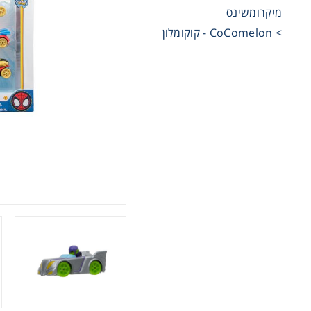
מיקרומשינס
מכוניות 
> CoComelon - קוקומלון
משחקי ק
ריהוט ליל