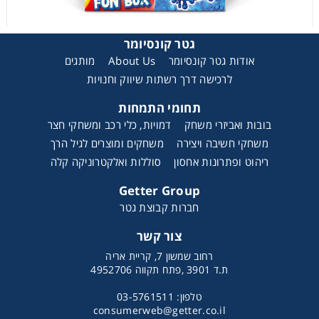
גטר קונסיומר
אודות גטר קונסיומר
About Us
מותגים
לרכישה דרך רשתות שיווק וחנויות
תחומי התמחות
בובות ואביזרי משחק
דמויות, כלי רכב ומשחקי חצר
משחקי חשיבה ויצירה
משחקים ומוצרים לגיל הרך
ערכת סליים במרקמים שונים
ריהוט ופתרונות אחסון
סוללות ואלקטרוניקה קלה
Getter Group
חברות קבוצת גטר
צור קשר
רחוב שמשון 7, קריית אריה
ת.ד 3901 ,פתח תקווה 4952706
טלפון: 03-5761511
consumerweb@getter.co.il